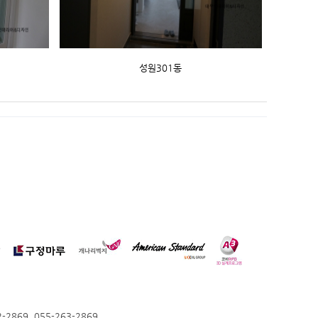
성원301동
869, 055-263-2869