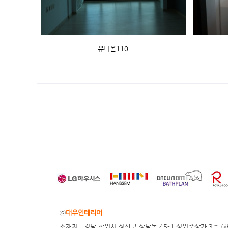
유니온110
ⓒ
대우인테리어
소재지 : 경남 창원시 성산구 상남동 45-1 성원주상가 3층 (새주소 