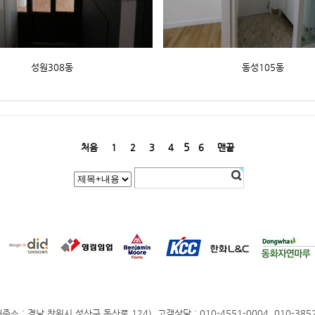
성원308동
동성105동
5
처음
1
2
3
4
6
맨끝
: 경남 창원시 성산구 동산로 124), 고객상담 : 010-4551-0004, 010-3852-2