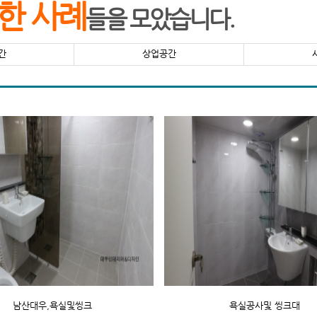
한 사례
들을 모았습니다.
간
상업공간
남산대우,욕실및씽크
욕실공사및 씽크대