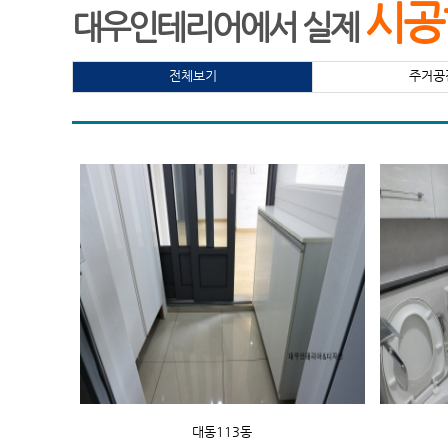
시공
대우인테리어에서 실제
전체보기
주거공
대동113동