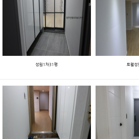
성원1차31평
토월성