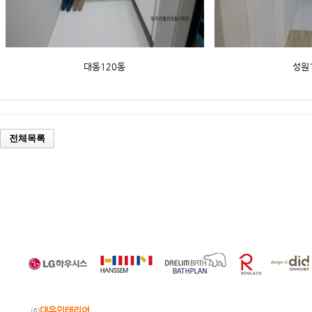
대동120동
성원
전체목록
ⓒ
대우인테리어