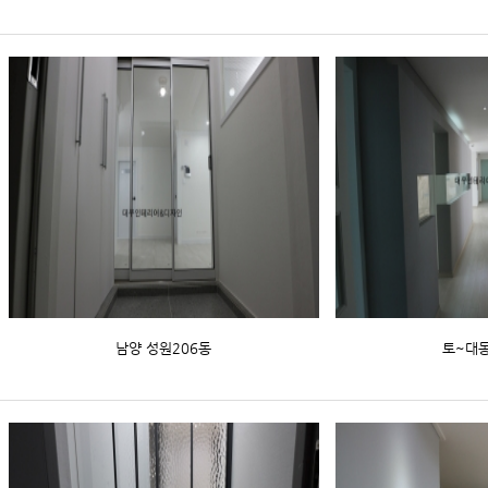
남양 성원206동
토~대동