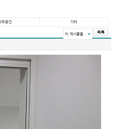
사무공간
기타
목록
이 게시물을...