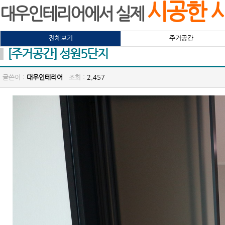
시공한 
대우인테리어에서 실제
전체보기
주거공간
[주거공간] 성원5단지
글쓴이 :
대우인테리어
조회 :
2,457