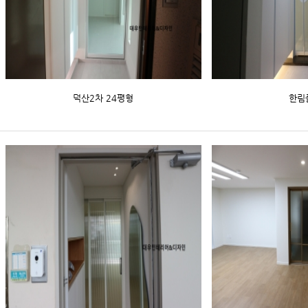
덕산2차 24평형
한림