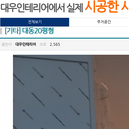
시공한 
대우인테리어에서 실제
전체보기
주거공간
[기타] 대동20평형
글쓴이 :
대우인테리어
조회 :
2,565