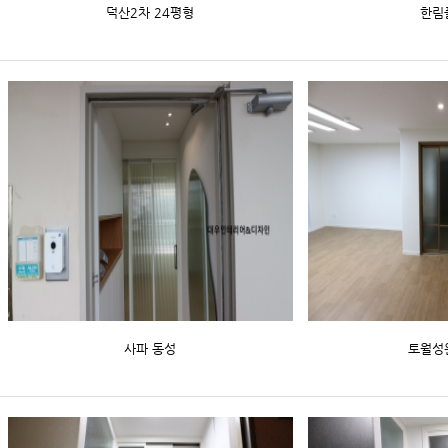
덕산2차 24평형
한림
사파 동성
토월성