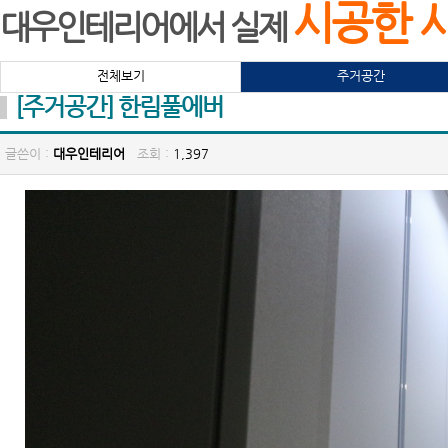
시공한 
대우인테리어에서 실제
전체보기
주거공간
[주거공간] 한림풀에버
글쓴이 :
대우인테리어
조회 :
1,397