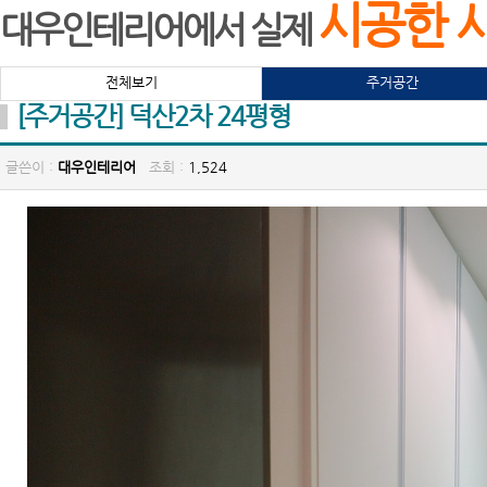
시공한 
대우인테리어에서 실제
전체보기
주거공간
[주거공간] 덕산2차 24평형
글쓴이 :
대우인테리어
조회 :
1,524