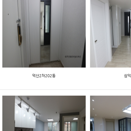
덕산2차202동
삼익