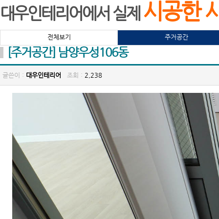
시공한 
대우인테리어에서 실제
전체보기
주거공간
[주거공간] 남양우성106동
글쓴이 :
대우인테리어
조회 :
2,238