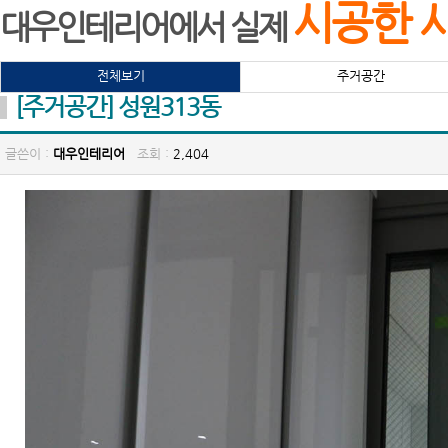
시공한 
대우인테리어에서 실제
전체보기
주거공간
[주거공간] 성원313동
글쓴이 :
대우인테리어
조회 :
2,404