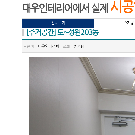
시공
대우인테리어에서 실제
전체보기
주거공
[주거공간] 토~성원203동
글쓴이 :
대우인테리어
조회 :
2,236