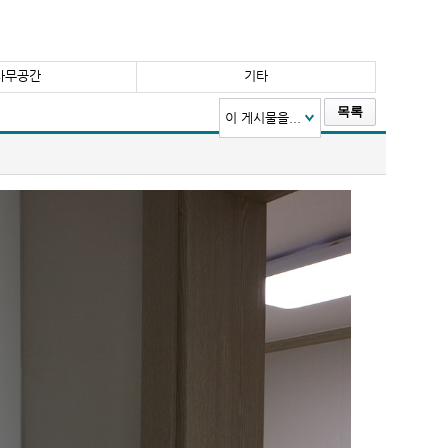
사무공간
기타
목록
이 게시물을...