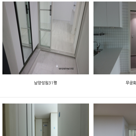
남양성원31평
무궁