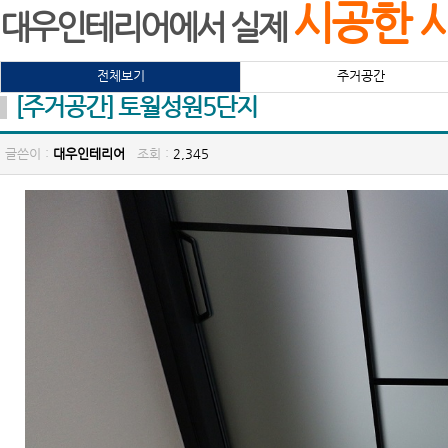
시공한 
대우인테리어에서 실제
전체보기
주거공간
[주거공간] 토월성원5단지
글쓴이 :
대우인테리어
조회 :
2,345