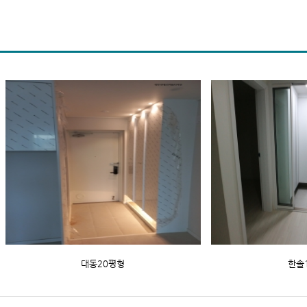
대동20평형
한솔