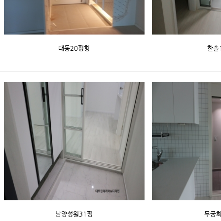
대동20평형
한솔
남양성원31평
무궁