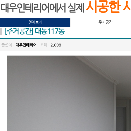
시공한 
대우인테리어에서 실제
전체보기
주거공간
[주거공간] 대동117동
글쓴이 :
대우인테리어
조회 :
2,698