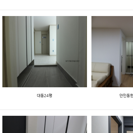
대동24평
안민동한