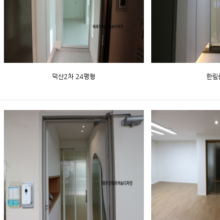
덕산2차 24평형
한림