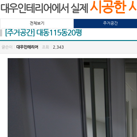
시공한 
대우인테리어에서 실제
전체보기
주거공간
[주거공간] 대동115동20평
글쓴이 :
대우인테리어
조회 :
2,343