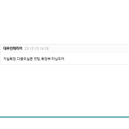
대우인테리어
23-12-15 14:18
거실확장,다용도실문 컷팅,확장부 터닝도어